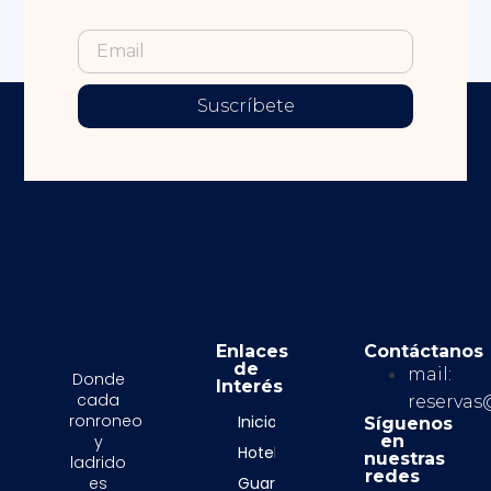
Suscríbete
Enlaces
Contáctanos
de
mail:
Donde
Interés
cada
reserva
ronroneo
Inicio
Síguenos
y
en
Hoteles
nuestras
ladrido
redes
es
Guarderias