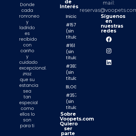
de
mail:
Donde
Interés
cada
reservas@voopets.co
ronroneo
Inicio
Síguenos
en
y
#157
nuestras
ladrido
(sin
redes
es
título)
recibido
con
#161
cariño
(sin
y
título)
cuidado
#3839
excepcional.
(sin
¡Haz
título)
que su
estancia
BLOG
sea
#357
tan
(sin
especial
título)
como
ellos lo
Sobre
Voopets.com
son
Quiero
para ti
ser
parte